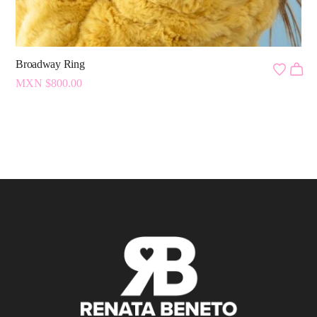
Broadway Ring
MXN $
800.00