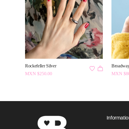
Rockefeller Silver
Broadway
MXN $
250.00
MXN $
8
Informatio