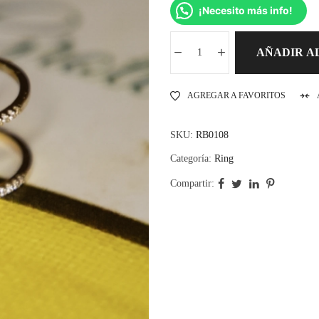
¡Necesito más info!
AÑADIR A
AGREGAR A FAVORITOS
SKU:
RB0108
Categoría:
Ring
Compartir: