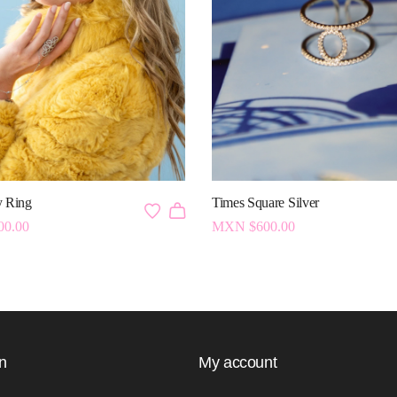
 Ring
Times Square Silver
00.00
MXN $
600.00
n
My account