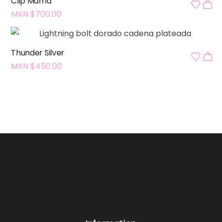
Clip Mama
MXN $
700.00
Thunder Silver
MXN $
450.00