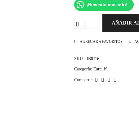
¡Necesito más info!
AÑADIR A
AGREGAR A FAVORITOS
A
SKU:
RB0116
Categoría:
Earcuff
Compartir: